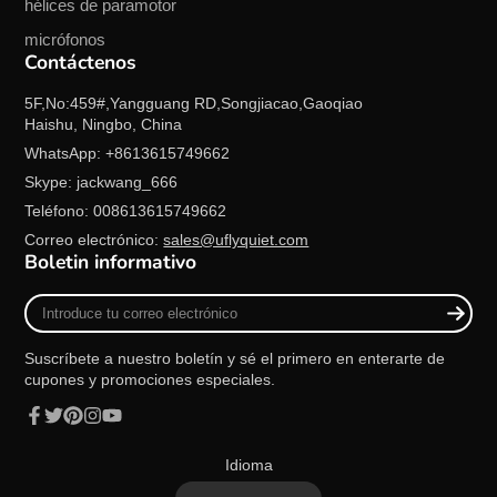
hélices de paramotor
micrófonos
Contáctenos
5F,No:459#,Yangguang RD,Songjiacao,Gaoqiao
Haishu, Ningbo, China
WhatsApp: +8613615749662
Skype: jackwang_666
Teléfono: 008613615749662
Correo electrónico:
sales@uflyquiet.com
Boletin informativo
Introduce
tu
correo
Suscríbete a nuestro boletín y sé el primero en enterarte de
electrónico
cupones y promociones especiales.
Facebook
Twitter
Pinterest
Instagram
YouTube
Idioma