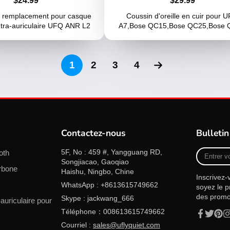
$24.99
$29.99
 remplacement pour casque
Coussin d'oreille en cuir pour 
intra-auriculaire UFQ ANR L2
A7,Bose QC15,Bose QC25,Bose
1
2
3
4
Contactez-nous
Bulletin
Entrer
5F, No : 459 #, Yangguang RD,
oth
votre
Songjiacao, Gaoqiao
rbone
Email
Haishu, Ningbo, Chine
Inscrivez-
WhatsApp : +8613615749662
soyez le p
des promot
Skype : jackwang_666
auriculaire pour
Téléphone：008613615749662
Facebook
Twitter
Pinte
In
Courriel :
sales@uflyquiet.com