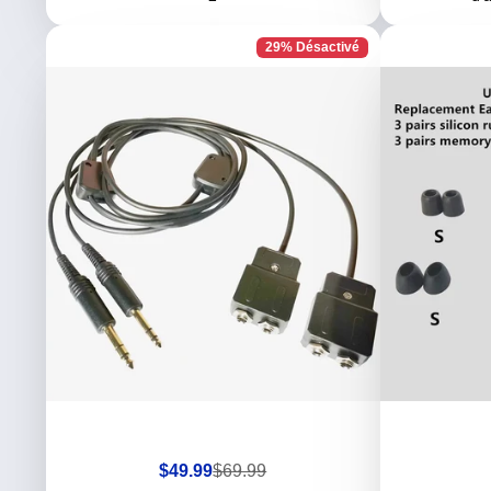
29% Désactivé
Prix
Prix
$49.99
$69.99
de
habituel