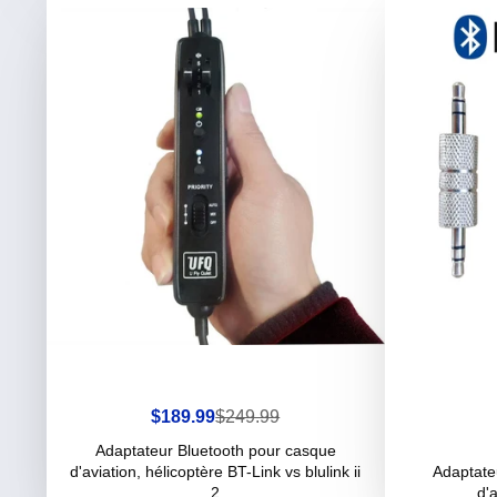
Prix
Prix
$189.99
$249.99
de
habituel
vente
Adaptateur Bluetooth pour casque
d'aviation, hélicoptère BT-Link vs blulink ii
Adaptate
2
d'