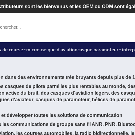
tributeurs sont les bienvenus et les OEM ou ODM sont éga
 de course
micros
casque d'aviation
casque paramoteur
inter
n dans des environnements très bruyants depuis plus de 1
s casques de pilote parmi les plus rentables au monde, des
n active du bruit, des casques d'aviation légers, des casq
ues d'aviateur, casques de paramoteur, hélices de paramot
et développer toutes les solutions de communication
 les communications de groupe sans fil ANR, PNR, Bluetoo
iation, les courses automobiles, la radio bidirectionnelle, le