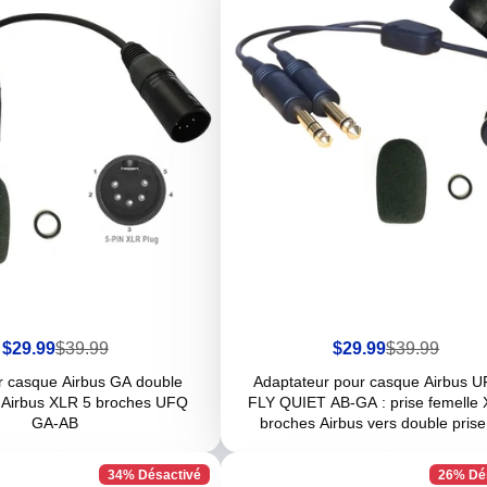
Prix
Prix
Prix
Prix
$29.99
$39.99
$29.99
$39.99
de
habituel
de
habituel
vente
vente
r casque Airbus GA double
Adaptateur pour casque Airbus 
s Airbus XLR 5 broches UFQ
FLY QUIET AB-GA : prise femelle
GA-AB
broches Airbus vers double pris
34% Désactivé
26% Dé