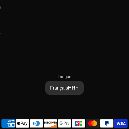
e
r
Langue
FR
Français