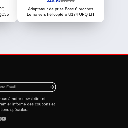
$29.99
$39.99
de
habituel
vente
UFQ
Adaptateur de prise Bose 6 broches
 QC35
Lemo vers hélicoptère U174 UFQ LH
vous à notre newsletter et
remier informé des coupons et
ions spéciales.
rest
stagram
YouTube