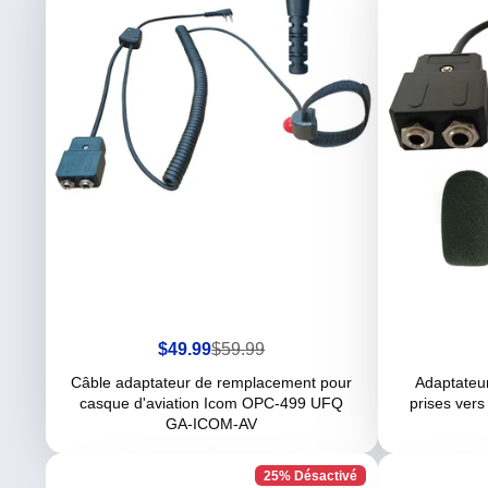
Prix
Prix
$49.99
$59.99
de
habituel
vente
Câble adaptateur de remplacement pour
Adaptateu
casque d'aviation Icom OPC-499 UFQ
prises ver
GA-ICOM-AV
25% Désactivé