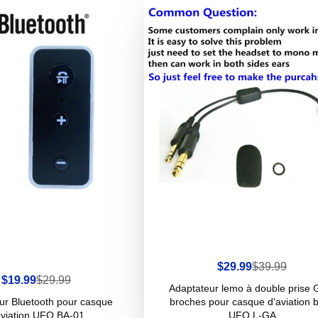
Prix
Prix
$29.99
$39.99
de
habituel
Prix
Prix
$19.99
$29.99
vente
Adaptateur lemo à double prise 
de
habituel
vente
ur Bluetooth pour casque
broches pour casque d'aviation 
aviation UFQ BA-01
UFQ L-GA