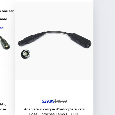
Prix
Prix
$29.99
$49.99
GA 6
de
habituel
vente
bose
Adaptateur casque d'hélicoptère vers
Bose 6 broches Lemo UFQ HL