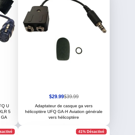
Prix
Prix
$29.99
$39.99
de
habituel
vente
UFQ U
Adaptateur de casque ga vers
 XLR 5
hélicoptère UFQ GA-H Aviation générale
e GA
vers hélicoptère
sactivé
41% Désactivé