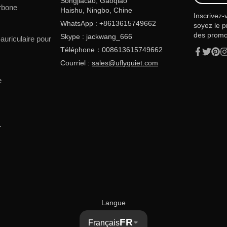
votre
Songjiacao, Gaoqiao
rbone
Email
Haishu, Ningbo, Chine
Inscrivez-
WhatsApp : +8613615749662
soyez le p
des promot
Skype : jackwang_666
auriculaire pour
Téléphone：008613615749662
Facebook
Twitter
Pinte
In
Courriel :
sales@uflyquiet.com
e
r
Langue
FR
Français