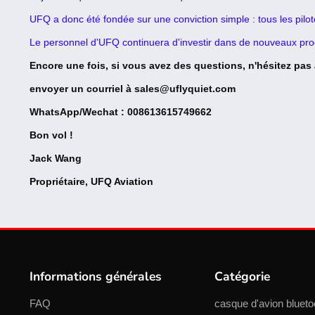
UFQ a donc été fondée sur une conviction simple : tous les pilo
Le personnel d'UFQ continuera d'investir dans de nouveaux prod
Encore une fois, si vous avez des questions, n'hésitez pas
envoyer un courriel à sales@uflyquiet.com
WhatsApp/Wechat : 008613615749662
Bon vol !
Jack Wang
Propriétaire, UFQ Aviation
Informations générales
Catégorie
FAQ
casque d'avion blueto