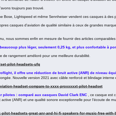
'avons toujours pas trouvé.
 Bose, Lightspeed et même Sennheiser vendent ces casques à des pri
propres casques d'aviation de qualité similaire à ceux de grandes marq
inu, nous sommes enfin en mesure de fournir des articles comparable
beaucoup plus léger, seulement 0,25 kg, et plus confortable à po
me de rangement amélioré pour une meilleure durabilité.
set-pilot-headsets-ufq
ight, il offre une réduction de bruit active (ANR) de niveau équi
olongée. Nouvelle version 2021 avec câble renforcé et blindage interne 
-aviation-headset-compare-to-xxxx-proxxxxxt-pilot-headset
r pilotes : comparé aux casques David Clark ENC
, ce casque est c
it active (ANR) et une qualité sonore exceptionnelle pour l'écoute de m
-pilot-headsets-great-anr-and-hi-fi-speakers-for-music-free-with