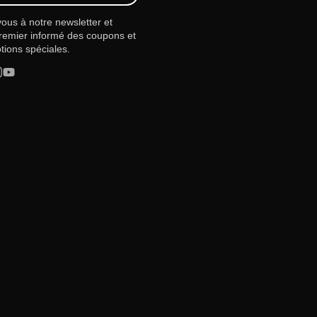
vous à notre newsletter et
remier informé des coupons et
ions spéciales.
rest
stagram
YouTube