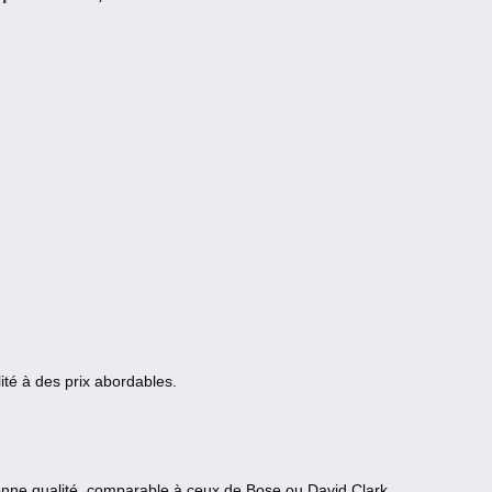
ité à des prix abordables.
onne qualité, comparable à ceux de Bose ou David Clark.