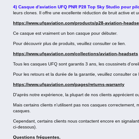
4) Casque d'aviation UFQ PNR P28 Top Sky Studio pour pil
leurs clones. Il offre une excellente réduction de bruit active e
https://www.ufqaviation.com/products/p28-aviation-headset
Ce casque est vraiment un bon casque pour débuter.
Pour découvrir plus de produits, veuillez consulter ce lien.
https://www.ufqaviation.com/collections/aviation-headsets
Tous les casques UFQ sont garantis 3 ans, les coussinets d'orei
Pour les retours et la durée de la garantie, veuillez consulter ce 
https://www.ufqaviation.com/pages/returns-warranty
D'après notre expérience, la plupart de nos clients apprécient o
Mais certains clients n'utilisent pas nos casques correctement, mê
casques.
Cependant, certains clients nous contactent encore en signalant
ci-dessous).
Questions fréquentes.