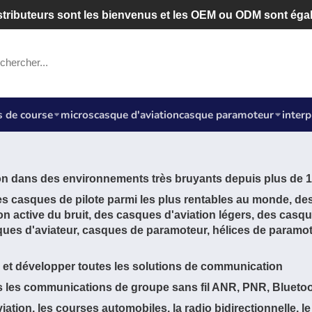
tributeurs sont les bienvenus et les OEM ou ODM sont éga
 de course
micros
casque d'aviation
casque paramoteur
inter
n dans des environnements très bruyants depuis plus de 1
s casques de pilote parmi les plus rentables au monde, des
n active du bruit, des casques d'aviation légers, des casq
ues d'aviateur, casques de paramoteur, hélices de paramot
et développer toutes les solutions de communication
 les communications de groupe sans fil ANR, PNR, Bluetoo
iation, les courses automobiles, la radio bidirectionnelle, le