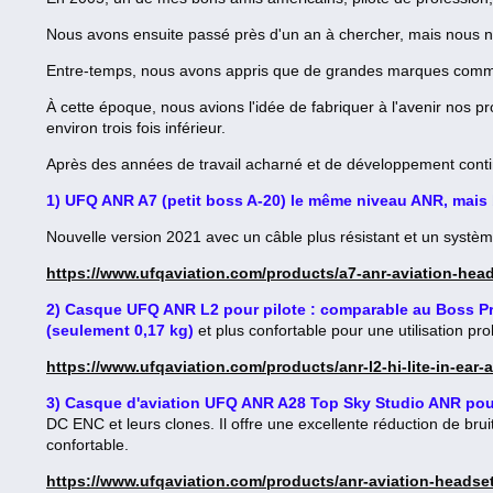
Nous avons ensuite passé près d'un an à chercher, mais nous n
Entre-temps, nous avons appris que de grandes marques comme
À cette époque, nous avions l'idée de fabriquer à l'avenir nos 
environ trois fois inférieur.
Après des années de travail acharné et de développement cont
1) UFQ ANR A7 (petit boss A-20) le même niveau ANR, mais 
Nouvelle version 2021 avec un câble plus résistant et un systè
https://www.ufqaviation.com/products/a7-anr-aviation-head
2) Casque UFQ ANR L2 pour pilote : comparable au Boss Profl
(seulement 0,17 kg)
et plus confortable pour une utilisation pr
https://www.ufqaviation.com/products/anr-l2-hi-lite-in-ear
3) Casque d'aviation UFQ ANR A28 Top Sky Studio ANR pou
DC ENC et leurs clones. Il offre une excellente réduction de bru
confortable.
https://www.ufqaviation.com/products/anr-aviation-headset