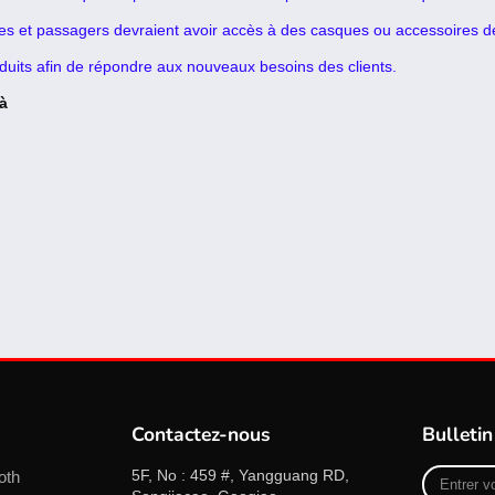
tes et passagers devraient avoir accès à des casques ou accessoires de
uits afin de répondre aux nouveaux besoins des clients.
 à
Contactez-nous
Bulletin
Entrer
5F, No : 459 #, Yangguang RD,
oth